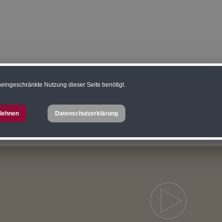
eingeschränkte Nutzung dieser Seite benötigt.
port
Landwirtschaftliche Gebäude
Dachkonstruktionen
D
lehnen
Datenschutzerklärung
er
Almhütten
Bauen für die Gastronomie
Besondere Baut