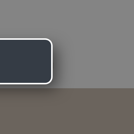
achdeckungen
Balkone
en
Holzwerkstoffe