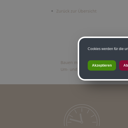
Zurück zur Übersicht
Cookies werden für die un
Bauen mit Holz
Fassaden
Car
Akzeptieren
Ab
Um- und Zubauten
Gartenhäus