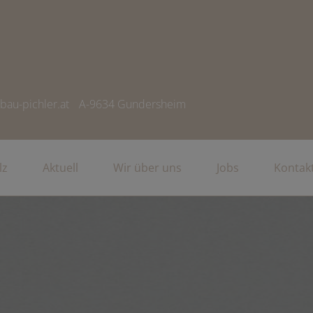
bau-pichler.at
A-9634 Gundersheim
lz
Aktuell
Wir über uns
Jobs
Kontak