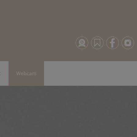
t
Webcam